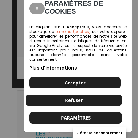
PARAMÈTRES DE
×
COOKIES
En cliquant sur
« Accepter »
, vous acceptez le
stockage de
témoins (cookies)
sur votre appareil
pour améliorer les performances de notre site Web
et recueillir certaines statistiques de fréquentation
via Google Analytics. Le respect de votre vie privée
est important pour nous, nous ne collectons
aucune donnée personnelle sans votre
consentement.
Plus d'informations
Librairie Le Renard perché
Accepter
Refuser
PARAMÈTRES
Gérer le consentement