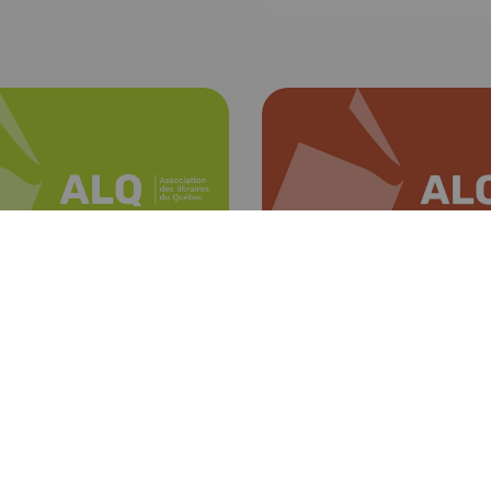
22 avril 2026
Actu
026
Actualités
Le livre n’est pas un
enjeu du livre à
dépense optionnell
s’élève assez