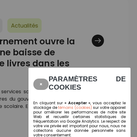
Actualités
rnement ouvre la
une baisse de
e livres dans les
PARAMÈTRES DE
×
COOKIES
services scolaires ont reçu les nouvelles
ires du gouvernement du Québec pour la
En cliquant sur
« Accepter »
, vous acceptez le
scolaire. Environ 38 millions de dollars qui
stockage de
témoins (cookies)
sur votre appareil
pour améliorer les performances de notre site
Web et recueillir certaines statistiques de
fréquentation via Google Analytics. Le respect de
votre vie privée est important pour nous, nous ne
collectons aucune donnée personnelle sans
votre consentement.