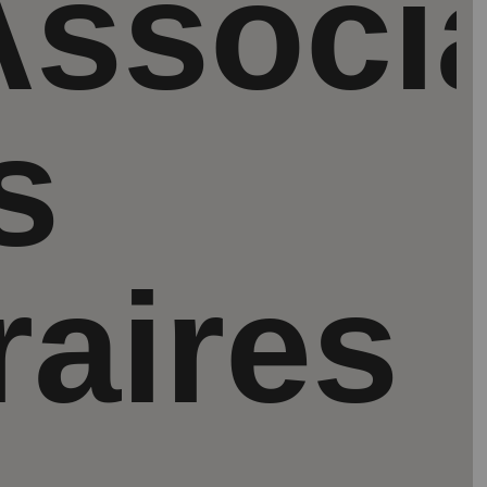
Associ
s
raires