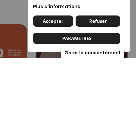
Plus d'informations
Accepter
Refuser
PARAMÈTRES
Gérer le consentement
alités
1 avril 2026
Actualités
e
Le Bilan Gaspard 2025
e
du marché du livre au