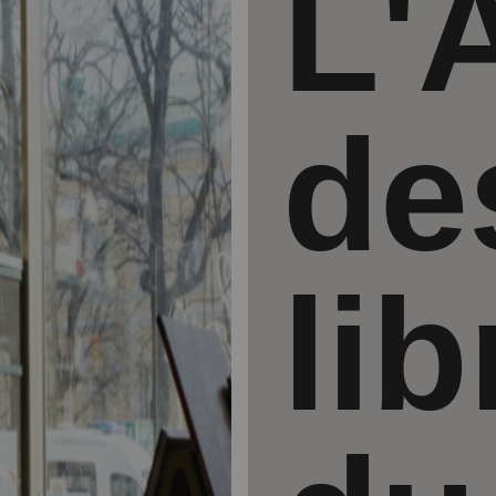
L'
de
lib