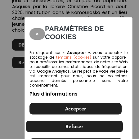
jeux et casses-têtes, et un peu de papeterie.
Acquise par la libraire Christine Picard en août
2020, l’institution dans le Kamouraska est un lieu
chaleureux et dynamique, porté par un souffle
jeune et passionné. La proximité, le service et le
PARAMÈTRES DE
choix sont au coeur des valeurs de l’entreprise.
×
COOKIES
DEMANDEZ VOTRE PRESCRIPTION
En cliquant sur
« Accepter »
, vous acceptez le
stockage de
témoins (cookies)
sur votre appareil
Retour
pour améliorer les performances de notre site Web
et recueillir certaines statistiques de fréquentation
via Google Analytics. Le respect de votre vie privée
est important pour nous, nous ne collectons
aucune donnée personnelle sans votre
consentement.
Plus d'informations
Accepter
Refuser