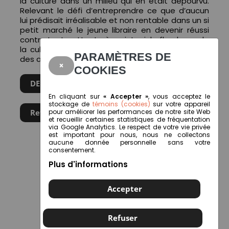
la culture dans un milieu qui en était dépourvu.
Relevant le défi d’entreprendre ce que d’aucun
lui prédisait irréalisable et non rentable dans un si
petit marché le jeune libraire en devenir réussi
contre toute attente à maintenir le flambeau de
la culture et de la littérature au grand bonheur
PARAMÈTRES DE
des amateurs de la Mitis.
×
COOKIES
DEMANDEZ VOTRE PRESCRIPTION
En cliquant sur
« Accepter »
, vous acceptez le
stockage de
témoins (cookies)
sur votre appareil
Retour
pour améliorer les performances de notre site Web
et recueillir certaines statistiques de fréquentation
via Google Analytics. Le respect de votre vie privée
est important pour nous, nous ne collectons
aucune donnée personnelle sans votre
consentement.
Plus d'informations
Accepter
Refuser