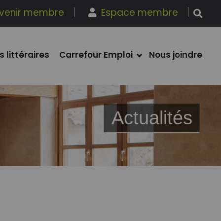
venir membre
Espace membre
s littéraires
Carrefour Emploi
Nous joindre
Actualités