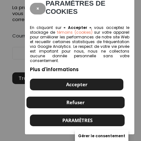
PARAMÈTRES DE
La procédure de réinitialisation de mot de passe
×
COOKIES
vous sera envoyé à l’adresse courriel
correspondante :
En cliquant sur
« Accepter »
, vous acceptez le
stockage de
témoins (cookies)
sur votre appareil
Courriel :
*
pour améliorer les performances de notre site Web
et recueillir certaines statistiques de fréquentation
via Google Analytics. Le respect de votre vie privée
est important pour nous, nous ne collectons
aucune donnée personnelle sans votre
consentement.
Plus d'informations
Transmettre
Accepter
Refuser
PARAMÈTRES
Gérer le consentement