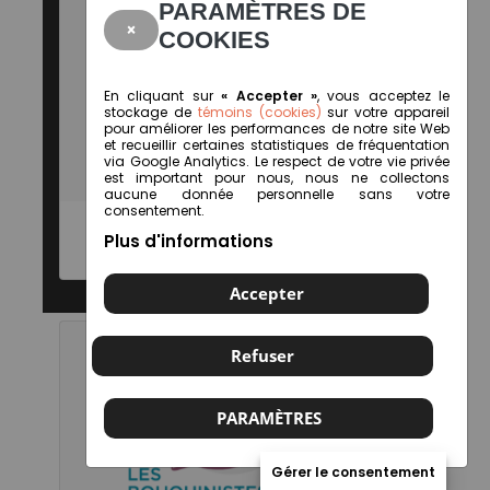
PARAMÈTRES DE
×
COOKIES
En cliquant sur
« Accepter »
, vous acceptez le
stockage de
témoins (cookies)
sur votre appareil
pour améliorer les performances de notre site Web
et recueillir certaines statistiques de fréquentation
via Google Analytics. Le respect de votre vie privée
est important pour nous, nous ne collectons
aucune donnée personnelle sans votre
consentement.
Plus d'informations
Librairie Le Renard perché
Accepter
Refuser
PARAMÈTRES
Gérer le consentement