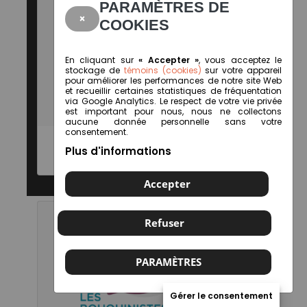
PARAMÈTRES DE
×
COOKIES
En cliquant sur
« Accepter »
, vous acceptez le
stockage de
témoins (cookies)
sur votre appareil
pour améliorer les performances de notre site Web
et recueillir certaines statistiques de fréquentation
via Google Analytics. Le respect de votre vie privée
est important pour nous, nous ne collectons
aucune donnée personnelle sans votre
consentement.
Plus d'informations
Librairie Le Renard perché
Accepter
Refuser
PARAMÈTRES
Gérer le consentement