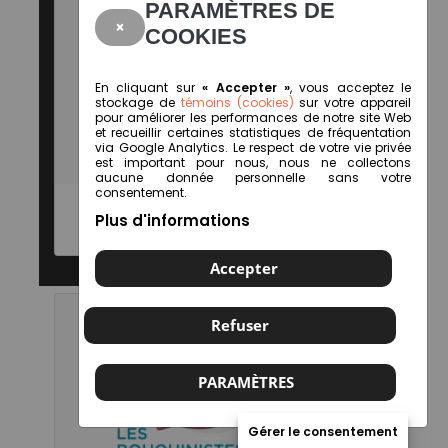
PARAMÈTRES DE
×
COOKIES
En cliquant sur
« Accepter »
, vous acceptez le
stockage de
témoins (cookies)
sur votre appareil
pour améliorer les performances de notre site Web
et recueillir certaines statistiques de fréquentation
via Google Analytics. Le respect de votre vie privée
est important pour nous, nous ne collectons
aucune donnée personnelle sans votre
consentement.
Plus d'informations
Librairie Le Renard perché
Accepter
Refuser
PARAMÈTRES
Gérer le consentement